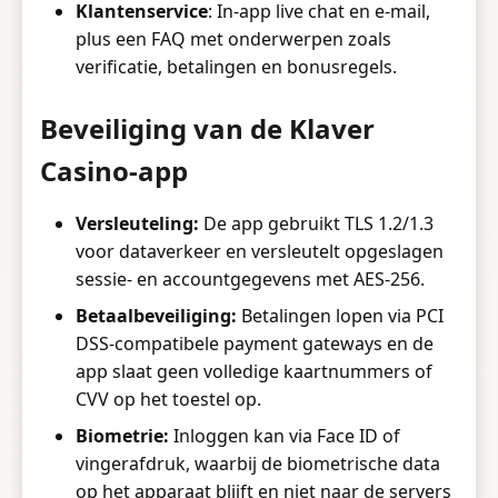
Klantenservice
: In-app live chat en e-mail,
plus een FAQ met onderwerpen zoals
verificatie, betalingen en bonusregels.
Beveiliging van de Klaver
Casino-app
Versleuteling:
De app gebruikt TLS 1.2/1.3
voor dataverkeer en versleutelt opgeslagen
sessie- en accountgegevens met AES-256.
Betaalbeveiliging:
Betalingen lopen via PCI
DSS-compatibele payment gateways en de
app slaat geen volledige kaartnummers of
CVV op het toestel op.
Biometrie:
Inloggen kan via Face ID of
vingerafdruk, waarbij de biometrische data
op het apparaat blijft en niet naar de servers