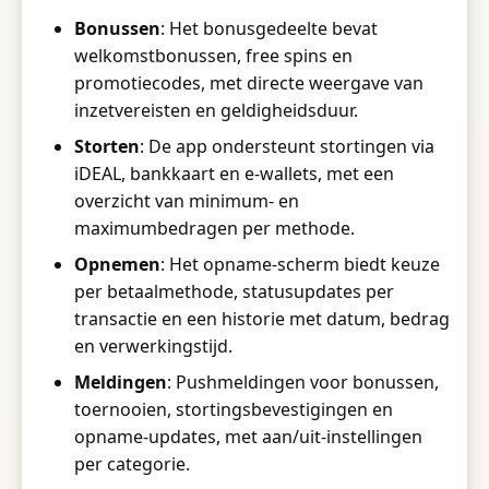
Bonussen
: Het bonusgedeelte bevat
welkomstbonussen, free spins en
promotiecodes, met directe weergave van
inzetvereisten en geldigheidsduur.
Storten
: De app ondersteunt stortingen via
iDEAL, bankkaart en e-wallets, met een
overzicht van minimum- en
maximumbedragen per methode.
Opnemen
: Het opname-scherm biedt keuze
per betaalmethode, statusupdates per
transactie en een historie met datum, bedrag
en verwerkingstijd.
Meldingen
: Pushmeldingen voor bonussen,
toernooien, stortingsbevestigingen en
opname-updates, met aan/uit-instellingen
per categorie.