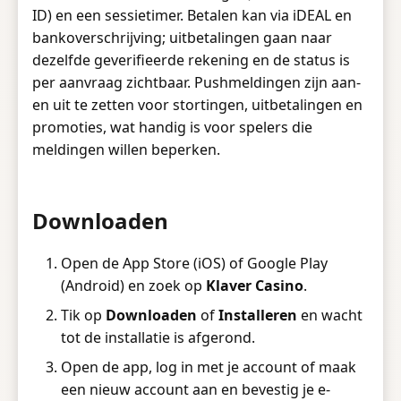
ID) en een sessietimer. Betalen kan via iDEAL en
bankoverschrijving; uitbetalingen gaan naar
dezelfde geverifieerde rekening en de status is
per aanvraag zichtbaar. Pushmeldingen zijn aan-
en uit te zetten voor stortingen, uitbetalingen en
promoties, wat handig is voor spelers die
meldingen willen beperken.
Downloaden
Open de App Store (iOS) of Google Play
(Android) en zoek op
Klaver Casino
.
Tik op
Downloaden
of
Installeren
en wacht
tot de installatie is afgerond.
Open de app, log in met je account of maak
een nieuw account aan en bevestig je e-