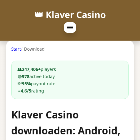
👑 Klaver Casino
Start
Download
👥
247,406+
players
🟢
978
active today
💸
95%
payout rate
⭐
4.6/5
rating
Klaver Casino
downloaden: Android,