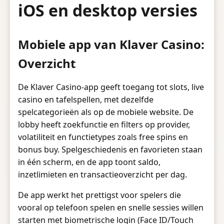
iOS en desktop versies
Mobiele app van Klaver Casino:
Overzicht
De Klaver Casino-app geeft toegang tot slots, live
casino en tafelspellen, met dezelfde
spelcategorieën als op de mobiele website. De
lobby heeft zoekfunctie en filters op provider,
volatiliteit en functietypes zoals free spins en
bonus buy. Spelgeschiedenis en favorieten staan
in één scherm, en de app toont saldo,
inzetlimieten en transactieoverzicht per dag.
De app werkt het prettigst voor spelers die
vooral op telefoon spelen en snelle sessies willen
starten met biometrische login (Face ID/Touch