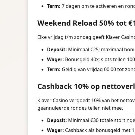
Term:
7 dagen om te activeren en ron
Weekend Reload 50% tot €
Elke vrijdag t/m zondag geeft Klaver Casin
Deposit:
Minimaal €25; maximaal bonu
Wager:
Bonusgeld 40x; slots tellen 100
Term:
Geldig van vrijdag 00:00 tot zo
Cashback 10% op nettover
Klaver Casino vergoedt 10% van het nettov
geannuleerde rondes tellen niet mee.
Deposit:
Minimaal €30 totale storting
Wager:
Cashback als bonusgeld met 15x