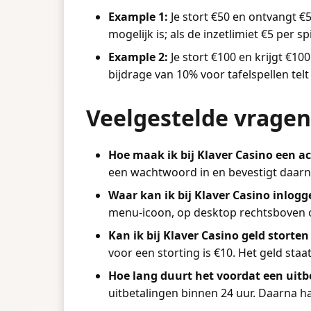
Example 1:
Je stort €50 en ontvangt €
mogelijk is; als de inzetlimiet €5 per sp
Example 2:
Je stort €100 en krijgt €10
bijdrage van 10% voor tafelspellen tel
Veelgestelde vragen
Hoe maak ik bij Klaver Casino een a
een wachtwoord in en bevestigt daarna 
Waar kan ik bij Klaver Casino inlogg
menu-icoon, op desktop rechtsboven op d
Kan ik bij Klaver Casino geld stort
voor een storting is €10. Het geld staa
Hoe lang duurt het voordat een uitb
uitbetalingen binnen 24 uur. Daarna ha