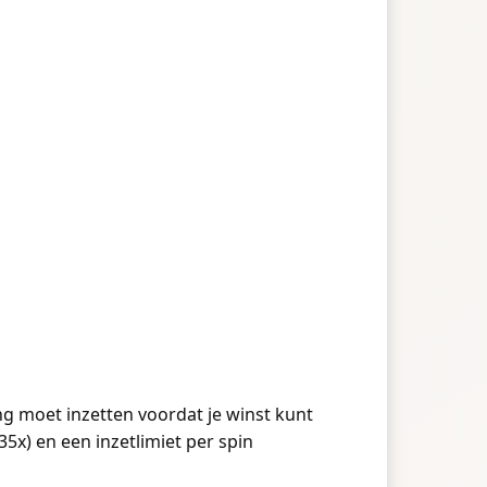
ng moet inzetten voordat je winst kunt
5x) en een inzetlimiet per spin