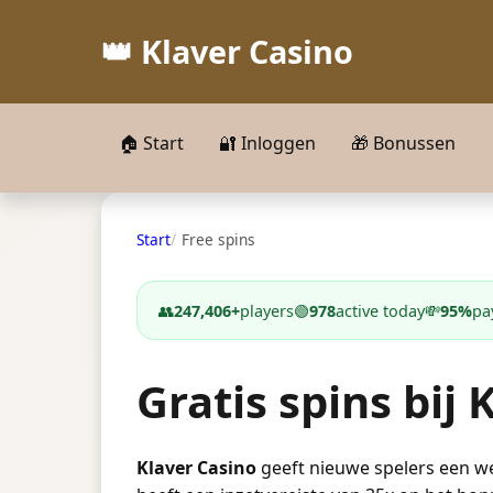
👑 Klaver Casino
🏠 Start
🔐 Inloggen
🎁 Bonussen
Start
Free spins
👥
247,406+
players
🟢
978
active today
💸
95%
pa
Gratis spins bij
Klaver Casino
geeft nieuwe spelers een we