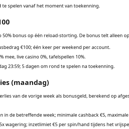
d te spelen vanaf het moment van toekenning.
100
o 50% bonus op één reload-storting. De bonus telt alleen op
sbedrag €100; één keer per weekend per account.
% mee, live casino 0%, tafelspellen 10%.
ndag 23:59; 5 dagen om rond te spelen na toekenning.
lies (maandag)
erlies van de vorige week als bonusgeld, berekend op afges
en in de betreffende week; minimale cashback €5, maximale
 wagering; inzetlimiet €5 per spin/hand tijdens het vrijspe