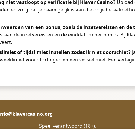
g niet vastloopt op verificatie bij Klaver Casino?
Upload e
den en zorg dat je naam gelijk is aan die op je betaalmethod
orwaarden van een bonus, zoals de inzetvereisten en de t
taan de inzetvereisten en de einddatum per bonus. Bij Klaver
veert.
limiet of tijdslimiet instellen zodat ik niet doorschiet?
J
 weeklimiet voor stortingen en een sessielimiet. Een verlagi
info@klavercasino.org
Speel verantwoord (18+).