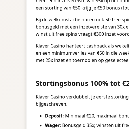
heeft een inzetvereiste van 35x op het bon
een storting van €50 krijg je €50 bonus (t
Bij de welkomstactie horen ook 50 free spi
bonusgeld met een inzetvereiste van 30x en
winst uit free spins vraagt €300 inzet voord
Klaver Casino hanteert cashback als wekeli
en een minimumverlies van €50 in die week
met 25x inzet en toernooien op geselecteer
Stortingsbonus 100% tot €2
Klaver Casino verdubbelt je eerste stortin
bijgeschreven.
Deposit:
Minimaal €20, maximaal bonusb
Wager:
Bonusgeld 35x; winsten uit free