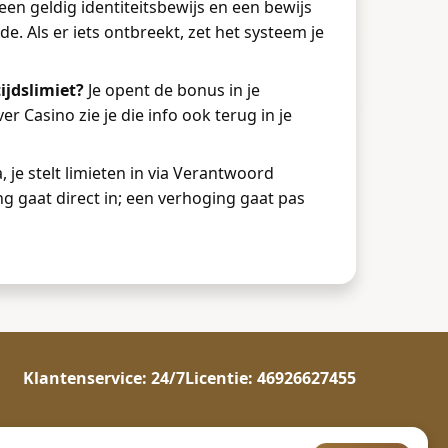
en geldig identiteitsbewijs en een bewijs
e. Als er iets ontbreekt, zet het systeem je
ijdslimiet?
Je opent de bonus in je
 Casino zie je die info ook terug in je
a, je stelt limieten in via Verantwoord
ng gaat direct in; een verhoging gaat pas
Klantenservice: 24/7
Licentie: 46926627455