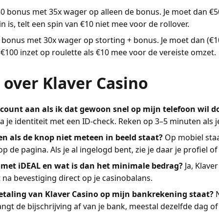
50 bonus met 35x wager op alleen de bonus. Je moet dan €5
in is, telt een spin van €10 niet mee voor de rollover.
0 bonus met 30x wager op storting + bonus. Je moet dan (€100
t €100 inzet op roulette als €10 mee voor de vereiste omzet.
 over Klaver Casino
ccount aan als ik dat gewoon snel op mijn telefoon wil d
je identiteit met een ID-check. Reken op 3–5 minuten als j
en als de knop niet meteen in beeld staat?
Op mobiel staa
e pagina. Als je al ingelogd bent, zie je daar je profiel of
en met iDEAL en wat is dan het minimale bedrag?
Ja, Klave
t na bevestiging direct op je casinobalans.
etaling van Klaver Casino op mijn bankrekening staat?
N
ngt de bijschrijving af van je bank, meestal dezelfde dag 